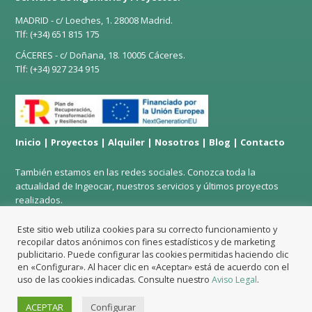
MADRID - c/ Loeches, 1. 28008 Madrid.
Tlf: (+34)
651 815 175
CÁCERES - c/ Doñana, 18. 10005 Cáceres.
Tlf: (+34)
927 234 915
Inicio
|
Proyectos
|
Alquiler
|
Nosotros
|
Blog
|
Contacto
También estamos en las redes sociales. Conozca toda la
actualidad de Ingeocar, nuestros servicios y últimos proyectos
realizados.
Este sitio web utiliza cookies para su correcto funcionamiento y
recopilar datos anónimos con fines estadísticos y de marketing
publicitario. Puede configurar las cookies permitidas haciendo clic
en «Configurar». Al hacer clic en «Aceptar» está de acuerdo con el
AVISO LEGAL
|
PROTECCIÓN DE DATOS
|
DECLARACIÓN
uso de las cookies indicadas. Consulte nuestro
Aviso Legal
.
ACCESIBILIDAD WEB
|
POLÍTICA DE COOKIES
ACEPTAR
Configurar