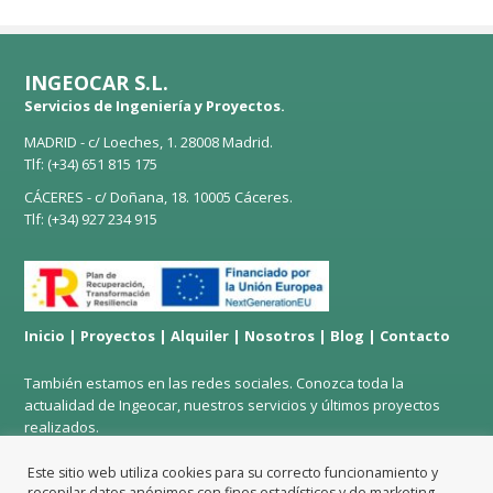
INGEOCAR S.L.
Servicios de Ingeniería y Proyectos.
MADRID - c/ Loeches, 1. 28008 Madrid.
Tlf: (+34)
651 815 175
CÁCERES - c/ Doñana, 18. 10005 Cáceres.
Tlf: (+34)
927 234 915
Inicio
|
Proyectos
|
Alquiler
|
Nosotros
|
Blog
|
Contacto
También estamos en las redes sociales. Conozca toda la
actualidad de Ingeocar, nuestros servicios y últimos proyectos
realizados.
Este sitio web utiliza cookies para su correcto funcionamiento y
recopilar datos anónimos con fines estadísticos y de marketing