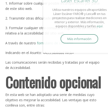
Láser Escáner 3D
1. Informar sobre cualquier posible incumplimiento por parte
de este sitio web.
Utiliza nuestros equipos ultraportátiles
Láser Escáner FARO® y Leica® en tus
proyectos para realizar mediciones en
2. Transmitir otras dificultades de acceso al contenido
interior y exterior. Más información,
equipos disponibles y tarifas
aquí
.
3. Formular cualquier otra consulta o sugerencia de mejora
relativa a la accesibilidad del sitio web
Más información
A través de nuestro
formulario de contacto
.
Indicando en el Asunto: «Accesibilidad Web»
Las comunicaciones serán recibidas y tratadas por el equipo
de Accesibilidad.
Contenido opcional
En esta web se han adoptado una serie de medidas cuyo
objetivo es mejorar la accesibilidad. Las ventajas que esto
conlleva son, entre otras: